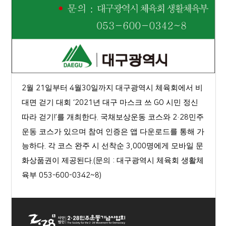
월
일부터
월
일까지 대구광역시 체육회에서 비
2
21
4
30
대면 걷기 대회
년 대구 마스크 쓰
시민 정신
‘2021
GO
따라 걷기
를 개최한다
국채보상운동 코스와
민주
!’
.
2·28
운동 코스가 있으며 참여 인증은 앱 다운로드를 통해 가
능하다
각 코스 완주 시 선착순
명에게 모바일 문
.
3,000
화상품권이 제공된다
문의
대구광역시 체육회 생활체
.(
:
육부
053-600-0342~8)