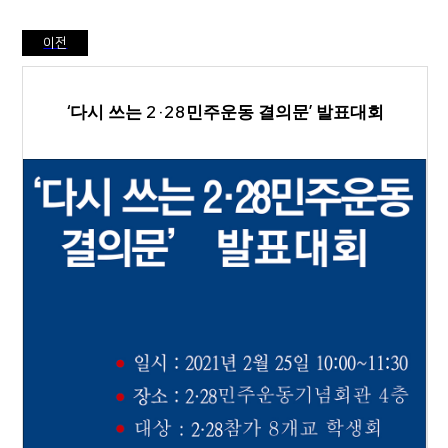
이전
‘
다시 쓰는
2·28
민주운동 결의문
’
발표대회