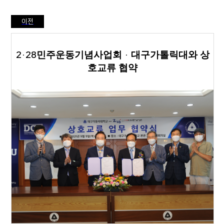
이전
민주운동기념사업회
대구가톨릭대와 상
2·28
·
호교류 협약