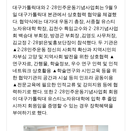
대구가톨릭대와
2·28
민주운동기념사업회는
9
월
9
일 대구가톨릭대 본관에서 상호협력 협약을 체결했
다
.
협약식에는 대가대 우동기 총장
,
서종철 유스티
노자유대학 학장
,
김천수 특임교수와
2·28
기념사업
회 백승대 부회장
,
방경곤 부회장
,
김영도 사무처장
,
김교정
2·28
밝은빛홍보단장이 참석했다
.
두 기관은
▲
2
‧
28
민주운동 정신의 사회적 확산과 지역시민의
자부심 고양 및 지역사회 발전을 위한 상호협력
▲
연구자료
,
간행물
,
학술정보
,
우수 연구 인력 및 인적
네트워크 상호활용
▲
학술연구와 시민교육 등을 위
한 협약기관의 공간과 시설 등의 인프라 공동이용
▲
전문교육에 필요한 인적교류 및 강의지원 등에 협
력하기로 했다
.
또한
2·28
민주운동기념사업회 회원
이 대구가톨릭대 유스티노자유대학에 입학 후 졸업
시까지 회원임을 증명할 수 있는 경우 장학혜택을
부여하기로 했다
.